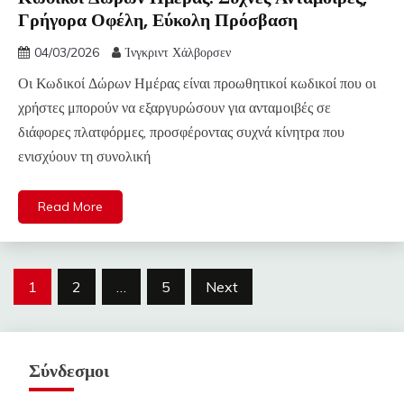
Γρήγορα Οφέλη, Εύκολη Πρόσβαση
04/03/2026
Ίνγκριντ Χάλβορσεν
Οι Κωδικοί Δώρων Ημέρας είναι προωθητικοί κωδικοί που οι
χρήστες μπορούν να εξαργυρώσουν για ανταμοιβές σε
διάφορες πλατφόρμες, προσφέροντας συχνά κίνητρα που
ενισχύουν τη συνολική
Read More
Posts
1
2
…
5
Next
pagination
Σύνδεσμοι