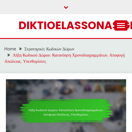
Skip
to
content
DIKTIOELASSONAS.G
Home
Στρατηγικές Κωδικών Δώρων
Λήξη Κωδικού Δώρου: Κατανόηση Χρονοδιαγραμμάτων, Αποφυγή
Απώλειας, Υπενθυμίσεις