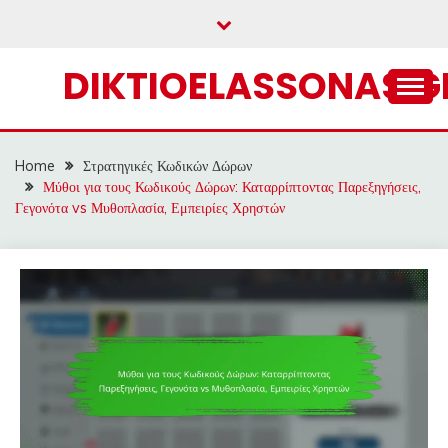
Skip
to
content
DIKTIOELASSONAS.G
Home
Στρατηγικές Κωδικών Δώρων
Μύθοι για τους Κωδικούς Δώρων: Καταρρίπτοντας Παρεξηγήσεις,
Γεγονότα vs Μυθοπλασία, Εμπειρίες Χρηστών