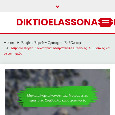
Skip
to
content
DIKTIOELASSONAS.G
Home
Βραβεία Σημείων Ορόσημου Εκδήλωσης
Μηνιαία Κάρτα Κοινότητας: Μοιραστείτε εμπειρίες, Συμβουλές και
στρατηγικές