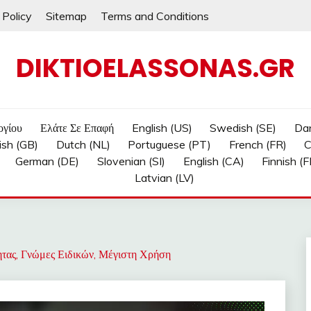
 Policy
Sitemap
Terms and Conditions
DIKTIOELASSONAS.GR
ογίου
Ελάτε Σε Επαφή
English (US)
Swedish (SE)
Dan
ish (GB)
Dutch (NL)
Portuguese (PT)
French (FR)
C
German (DE)
Slovenian (SI)
English (CA)
Finnish (FI
Latvian (LV)
ητας, Γνώμες Ειδικών, Μέγιστη Χρήση