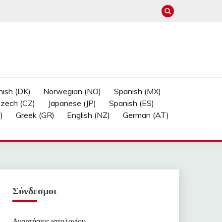
ish (DK)
Norwegian (NO)
Spanish (MX)
zech (CZ)
Japanese (JP)
Spanish (ES)
)
Greek (GR)
English (NZ)
German (AT)
Σύνδεσμοι
Αναρτήσεις ιστολογίου