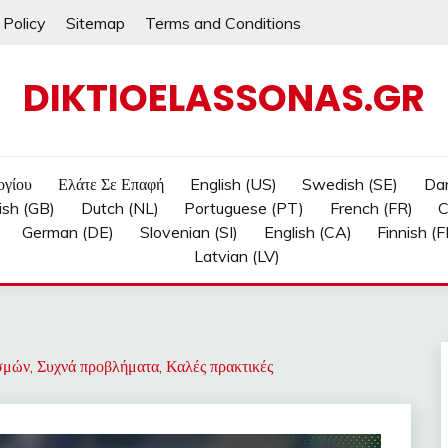
 Policy
Sitemap
Terms and Conditions
DIKTIOELASSONAS.GR
ογίου
Ελάτε Σε Επαφή
English (US)
Swedish (SE)
Dan
ish (GB)
Dutch (NL)
Portuguese (PT)
French (FR)
C
German (DE)
Slovenian (SI)
English (CA)
Finnish (FI
Latvian (LV)
σμών, Συχνά προβλήματα, Καλές πρακτικές