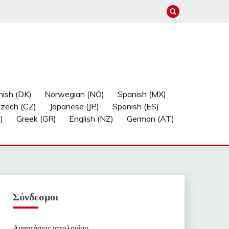
ish (DK)
Norwegian (NO)
Spanish (MX)
zech (CZ)
Japanese (JP)
Spanish (ES)
)
Greek (GR)
English (NZ)
German (AT)
Σύνδεσμοι
Αναρτήσεις ιστολογίου